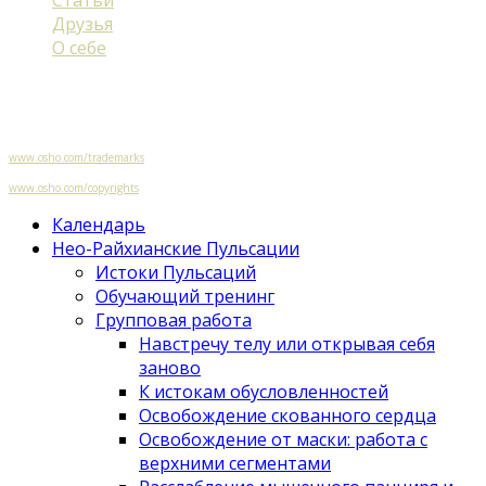
Друзья
О себе
© Copyright of Body-Work.ru / Prem Svaraj 2019
All rights reserved.
OSHO are registered trademark of Osho International Foundation,
www.osho.com/trademarks
Some material used here is © Copyright Osho International Foundation,
www.osho.com/copyrights
Календарь
Нео-Райхианские Пульсации
Истоки Пульсаций
Обучающий тренинг
Групповая работа
Навстречу телу или открывая себя
заново
К истокам обусловленностей
Освобождение скованного сердца
Освобождение от маски: работа с
верхними сегментами