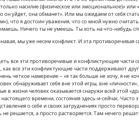
м только насилие (физическое или эмоциональное)» или
но он уйдет, она обманет». Или мы ожидаем от себя ста
»), что я достоин уважения, что со мной нужно считатьс
маешь. Ничего ты не умеешь. Ты хоть на что-нибудь сп
ознавая, мы уже несем конфликт. И эта противоречивая
деть все эти противоречивые и конфликтующие части се
 как все эти конфликтующие части поддерживают друг 
ень четкое намерение – «я так больше не хочу, я не х
ловек обнаруживает себя вне этой игры, вне «личности»
вые в жизни человек оказывается снаружи всей этой «д
настоящего времени, состояния здесь-и-сейчас. Часто 
тавления о себе и своих затруднениях просто перевора
не решается, а просто растворяется. Там нечего решать