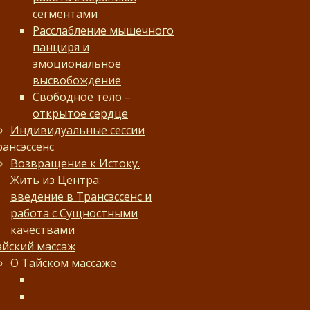
сегментами
Расслабление мышечного
панциря и
эмоциональное
высвобождение
Свободное тело –
открытое сердце
Индивидуальные сессии
рансэссенс
Возвращение к Истоку.
Жить из Центра:
введение в Трансэссенс и
работа с Сущностными
качествами
айский массаж
О Тайском массаже