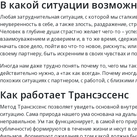
В какой ситуации возможн
Любая затруднительная ситуация, с которой мы сталкив
неуверенность в себе, а также злость, раздражение, с
Человек в глубине души страстно желает чего-то – ус
взаимоуважением и доверием и, в то же время, сдержи
начать свое дело, пойти во что-то новое, рискнуть; ил
своему партнеру, быть искренним в своих чувствах и пот
Иногда нам даже трудно понять почему то, чего мы так 
действительно нужно, а «так как всегда». Почему иногд
похожих ситуациях с партнером, с работой, с близкими 
Как работает Трансэссенс
Метод Трансэссенс позволяет увидеть основной внут
ситуацию. Сама природа нашего ума основана на дуальн
неправильное. Ум так функционирует, в самой его при
субличности) формируются в течение жизни и несут в с
фильмов, формируют ожидания о том какой должна быт