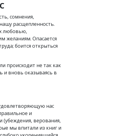
с
ть, сомнения,
 нашу расщепленность.
ых любовью,
им желаниям. Опасается
труда; боится открыться
или происходит не так как
вь и вновь оказываясь в
еудовлетворяющую нас
 правильное и
 (убеждения, верования,
рые мы впитали из книг и
 глубоко укоренившийся