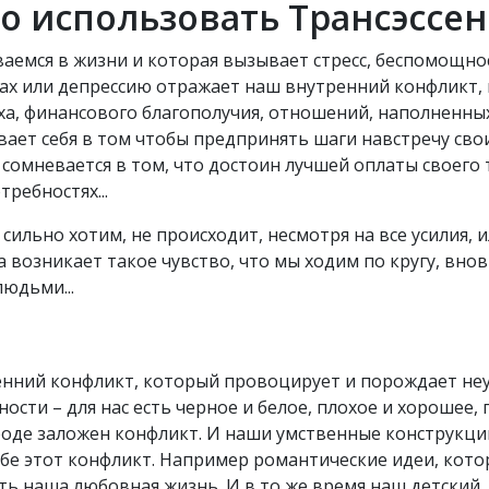
о использовать Трансэссен
аемся в жизни и которая вызывает стресс, беспомощнос
трах или депрессию отражает наш внутренний конфликт,
пеха, финансового благополучия, отношений, наполненн
вает себя в том чтобы предпринять шаги навстречу сво
и сомневается в том, что достоин лучшей оплаты своего 
ребностях...
сильно хотим, не происходит, несмотря на все усилия, 
а возникает такое чувство, что мы ходим по кругу, вно
людьми...
ренний конфликт, который провоцирует и порождает н
ости – для нас есть черное и белое, плохое и хорошее,
роде заложен конфликт. И наши умственные конструкции
ебе этот конфликт. Например романтические идеи, кото
ь наша любовная жизнь. И в то же время наш детский,