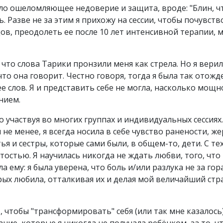
ыло ошеломляющее недоверие и защита, вроде: "Блин, что
ль. Разве не за этим я прихожу на сессии, чтобы почувст
цов, преодолеть ее после 10 лет интенсивной терапии, м
, что слова Тарики пронзили меня как стрела. Но я вер
 что она говорит. Честно говоря, тогда я была так отожд
ее слов. Я и представить себе не могла, насколько мощ
нием.
участвуя во многих группах и индивидуальных сессиях.
не менее, я всегда носила в себе чувство ранености, ж
ья и сестры, которые сами были, в общем-то, дети. С те
остью. Я научилась никогда не ждать любви, того, что
а ему: я была уверена, что боль и/или разлука не за гор
орых любила, отталкивая их и делая мой величайший ст
 чтобы "трансформировать" себя (или так мне казалось).