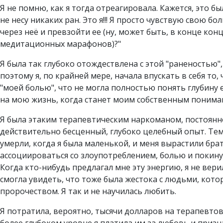
Я не помню, как я тогда отреагировала. Кажется, это б
не несу никаких ран. Это я!!! Я просто чувствую свою бо
через неё и превзойти ее (ну, может быть, в конце кон
медитационных марафонов)?"
Я была так глубоко отождествлена с этой "раненостью"
поэтому я, по крайней мере, начала впускать в себя то,
"моей болью", что не могла полностью понять глубину 
на мою жизнь, когда станет моим собственным понима
Я была этаким терапевтическим наркоманом, постоянно 
действительно бесценный, глубоко целебный опыт. Тем 
умерли, когда я была маленькой, и меня вырастили брат
ассоциироваться со злоупотреблением, болью и покинут
Когда кто-нибудь предлагал мне эту энергию, я не верил
смогла увидеть, что тоже была жестока с людьми, кот
пророчеством. Я так и не научилась любить.
Я потратила, вероятно, тысячи долларов на терапевтов,