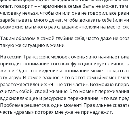
опыт, говорит – «гармонии в семье быть не может, та
человеку нельзя, чтобы он или она не говорил, все рав
зарабатывать много денег, чтобы доказать себе (или «им
возможно мы много раз слышали: «положи на место, сло
Таким образом в самой глубине себя, часто даже не ос
такую же ситуацию в жизни.
На сессии Трансэссенс человек очень явно начинает ви
приходит понимание того как функционирует личность,
жизни. Одно это видение и понимание может создать оч
эту игру!» И самое важное, что в этот самый момент че
разотождествление: «Я - не эти части». Возможно впер
считать собой, своей жизнью. Это момент переживания 
вдохновляющее и ресурсное переживание, что все предс
Проблема решается в один момент! Правильнее сказать 
часть «драмы» которая мне уже не принадлежит.