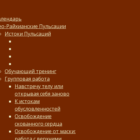
алендарь
ео-Райхианские Пульсации
Истоки Пульсаций
Обучающий тренинг
Групповая работа
Навстречу телу или
открывая себя заново
К истокам
обусловленностей
Освобождение
скованного сердца
Освобождение от маски:
работа с верхними